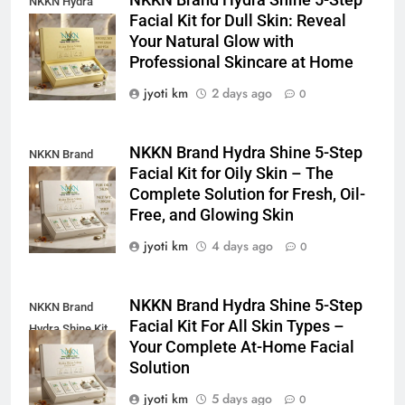
NKKN Hydra
Facial Kit for Dull Skin: Reveal
Shine Facial Kit
Your Natural Glow with
For Dull Skin
Professional Skincare at Home
jyoti km
2 days ago
0
NKKN Brand Hydra Shine 5-Step
NKKN Brand
Facial Kit for Oily Skin – The
Shine Facial Kit
Complete Solution for Fresh, Oil-
For Oily Skin
Free, and Glowing Skin
jyoti km
4 days ago
0
NKKN Brand Hydra Shine 5-Step
NKKN Brand
Facial Kit For All Skin Types –
Hydra Shine Kit
Your Complete At-Home Facial
For All Skin
Solution
Types
jyoti km
5 days ago
0