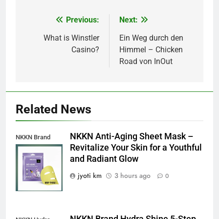
Previous:
Next:
Post
navigation
What is Winstler
Ein Weg durch den
Casino?
Himmel – Chicken
Road von InOut
Related News
NKKN Anti-Aging Sheet Mask –
NKKN Brand
Revitalize Your Skin for a Youthful
Anti-Aging Sheet
and Radiant Glow
Mask
jyoti km
3 hours ago
0
NKKN Brand Hydra Shine 5-Step