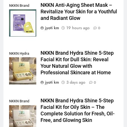
NKKN Anti-Aging Sheet Mask –
NKKN Brand
Revitalize Your Skin for a Youthful
Anti-Aging Sheet
and Radiant Glow
Mask
jyoti km
19 hours ago
0
NKKN Brand Hydra Shine 5-Step
NKKN Hydra
Facial Kit for Dull Skin: Reveal
Shine Facial Kit
Your Natural Glow with
For Dull Skin
Professional Skincare at Home
jyoti km
3 days ago
0
NKKN Brand Hydra Shine 5-Step
NKKN Brand
Facial Kit for Oily Skin – The
Shine Facial Kit
Complete Solution for Fresh, Oil-
For Oily Skin
Free, and Glowing Skin