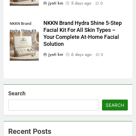
jyoti km
5 days ago
0
NKKN Brand Hydra Shine 5-Step
NKKN Brand
Facial Kit For All Skin Types –
Hydra Shine Kit
Your Complete At-Home Facial
For All Skin
Solution
Types
jyoti km
6 days ago
0
Search
SEARCH
Recent Posts