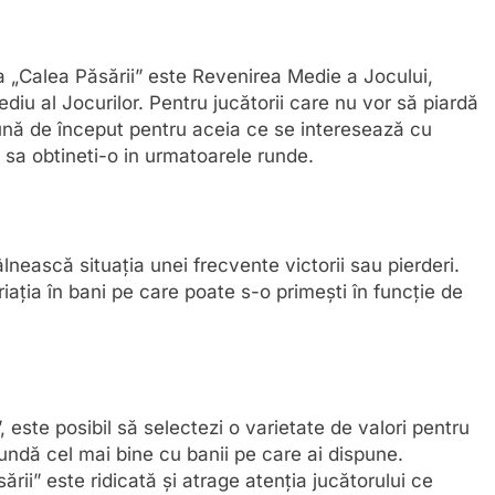
a „Calea Păsării” este Revenirea Medie a Jocului,
u al Jocurilor. Pentru jucătorii care nu vor să piardă
ună de început pentru aceia ce se interesează cu
l sa obtineti-o in urmatoarele runde.
âlnească situația unei frecvente victorii sau pierderi.
iația în bani pe care poate s-o primești în funcție de
 este posibil să selectezi o varietate de valori pentru
undă cel mai bine cu banii pe care ai dispune.
rii” este ridicată și atrage atenția jucătorului ce