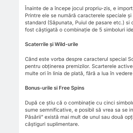
Înainte de a începe jocul propriu-zis, e import
Printre ele se numără caracterele speciale și 
standard (Săpunata, Puiul de pasare etc.) si 
fost câștigată o combinație de 5 simboluri id
Scaterrile și Wild-urile
Când este vorba despre caracterul special Sca
pentru obținerea premizilor. Scarterele acti
multe ori în linia de plată, fără a lua în vedere
Bonus-urile si Free Spins
După ce știu că o combinație cu cinci simbol
sume semnificative, e posibil să vrea sa se i
Păsării” există mai mult de unul sau două opți
câștiguri suplimentare.