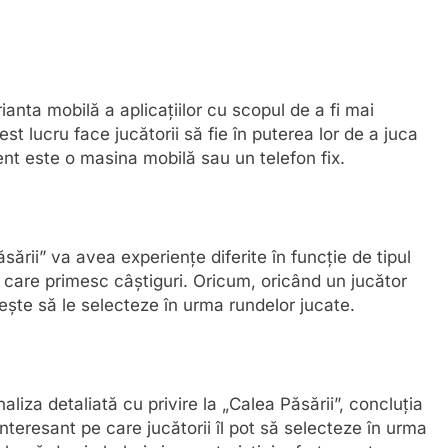
rianta mobilă a aplicațiilor cu scopul de a fi mai
st lucru face jucătorii să fie în puterea lor de a juca
rent este o masina mobilă sau un telefon fix.
sării” va avea experiențe diferite în funcție de tipul
u care primesc câștiguri. Oricum, oricând un jucător
ește să le selecteze în urma rundelor jucate.
iza detaliată cu privire la „Calea Păsării”, concluția
nteresant pe care jucătorii îl pot să selecteze în urma