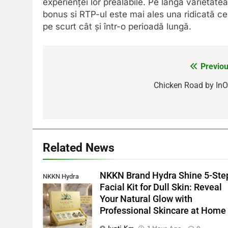
experienței lor prealabile. Pe lângă varietatea
bonus si RTP-ul este mai ales una ridicată c
pe scurt cât și într-o perioadă lungă.
Previou
Post
navigation
Chicken Road by InO
Related News
NKKN Brand Hydra Shine 5-Ste
NKKN Hydra
Facial Kit for Dull Skin: Reveal
Shine Facial Kit
Your Natural Glow with
For Dull Skin
Professional Skincare at Home