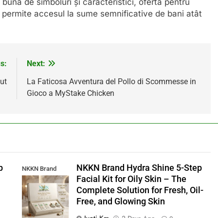
 bună de simboluri și caracteristici, oferta pentru
e permite accesul la sume semnificative de bani atât
s:
Next:
ut
La Faticosa Avventura del Pollo di Scommesse in
Gioco a MyStake Chicken
p
NKKN Brand Hydra Shine 5-Step
NKKN Brand
Facial Kit for Oily Skin – The
Shine Facial Kit
Complete Solution for Fresh, Oil-
For Oily Skin
Free, and Glowing Skin