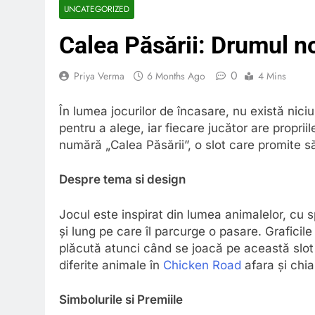
UNCATEGORIZED
Calea Păsării: Drumul no
0
Priya Verma
6 Months Ago
4 Mins
În lumea jocurilor de încasare, nu există niciu
pentru a alege, iar fiecare jucător are propriile
numără „Calea Păsării”, o slot care promite 
Despre tema si design
Jocul este inspirat din lumea animalelor, cu 
și lung pe care îl parcurge o pasare. Graficile
plăcută atunci când se joacă pe această slot
diferite animale în
Chicken Road
afara și chiar
Simbolurile si Premiile