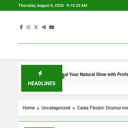
Skip
Thursday, August 6, 2026
9:13:29 AM
to
content
it for Dull Skin: Reveal Your Natural Glow with Professional 
HEADLINES
Home
Uncategorized
Calea Păsării: Drumul nor