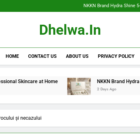
NKKN Brand Hydra Shine 5-Step F
NKKN Brand Hydra Shine 5-S
NKKN Brand Hydra Shine
NKKN Brand Mace Powde
NKKN Brand Hydra Shine 5-Step F
Dhelwa.in
NKKN Brand Hydra Shine 5-S
NKKN Brand Hydra Shine
NKKN Brand Mace Powde
HOME
CONTACT US
ABOUT US
PRIVACY POLICY
Skincare at Home
NKKN Brand Hydra Shine 5-Ste
2 Days Ago
ocului și necazului