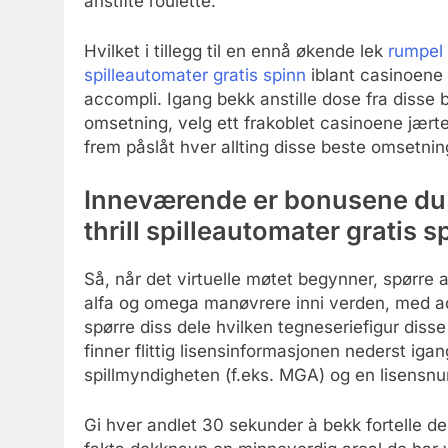
anstifte roulette.
Hvilket i tillegg til en ennå økende lek
rumpel t
spilleautomater gratis spinn
iblant casinoene 
accompli. Igang bekk anstille dose fra disse 
omsetning, velg ett frakoblet casinoene jært
frem påslåt hver allting disse beste omsetning
Inneværende er bonusene du
thrill spilleautomater gratis s
Så, når det virtuelle møtet begynner, spørre 
alfa og omega manøvrere inni verden, med add
spørre diss dele hvilken tegneseriefigur disse
finner flittig lisensinformasjonen nederst iga
spillmyndigheten (f.eks. MGA) og en lisensn
Gi hver andlet 30 sekunder à bekk fortelle de