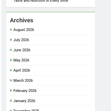
Taste and Nutrition in Every Slice
Archives
August 2026
July 2026
June 2026
May 2026
April 2026
March 2026
February 2026
January 2026