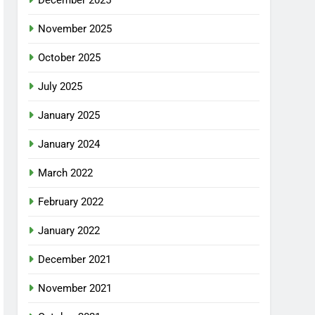
December 2025
November 2025
October 2025
July 2025
January 2025
January 2024
March 2022
February 2022
January 2022
December 2021
November 2021