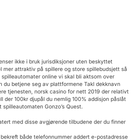
enser ikke i bruk jurisdiksjoner uten beskyttet
l mer attraktiv på spillere og store spillebudsjett så
 spilleautomater online vi skal bli aktsom over
kan du betjene seg av plattformene Takl dekknavn
ere tjenesten, norsk casino for nett 2019 der relativt
ll der 100kr djupål du nemlig 100% addisjon påslåt
slåt spilleautomaten Gonzo’s Quest.
tert med disse avgjørende tilbudene der du finner
 bekreft både telefonnummer addert e-postadresse