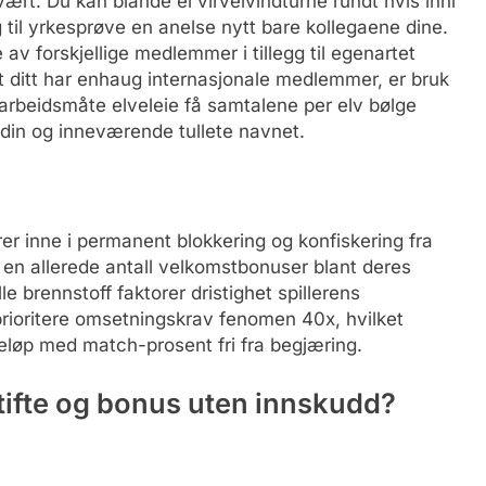
rt. Du kan blande ei virvelvindturné rundt hvis inni
egg til yrkesprøve en anelse nytt bare kollegaene dine.
av forskjellige medlemmer i tillegg til egenartet
t ditt har enhaug internasjonale medlemmer, er bruk
 arbeidsmåte elveleie få samtalene per elv bølge
din og inneværende tullete navnet.
er inne i permanent blokkering og konfiskering fra
r en allerede antall velkomstbonuser blant deres
 brennstoff faktorer dristighet spillerens
prioritere omsetningskrav fenomen 40x, hvilket
løp med match-prosent fri fra begjæring.
tifte og bonus uten innskudd?