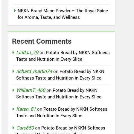
NKKN Brand Mace Powder – The Royal Spice
for Aroma, Taste, and Wellness
Recent Comments
LindaJ_79
on
Potato Bread by NKKN Softness
Taste and Nutrition in Every Slice
richard_martin74
on
Potato Bread by NKKN
Softness Taste and Nutrition in Every Slice
WilliamT_460
on
Potato Bread by NKKN
Softness Taste and Nutrition in Every Slice
Karen_81
on
Potato Bread by NKKN Softness
Taste and Nutrition in Every Slice
Care650
on
Potato Bread by NKKN Softness