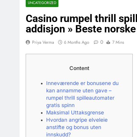
UNCATEGORIZED
Casino rumpel thrill spi
addisjon » Beste norsk
0
Priya Verma
6 Months Ago
7 Mins
Content
Inneværende er bonusene du
kan annamme uten gave –
rumpel thrill spilleautomater
gratis spinn
Maksimal Uttaksgrense
Hvordan angripe elveleie
anstifte og bonus uten
innskudd?