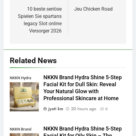
navigation
10 beste seriöse
Jeu Chicken Road
Spielen Sie spartans
legacy Slot online
Versorger 2026
Related News
NKKN Brand Hydra Shine 5-Step
NKKN Hydra
Facial Kit for Dull Skin: Reveal
Shine Facial Kit
Your Natural Glow with
For Dull Skin
Professional Skincare at Home
jyoti km
20 hours ago
0
NKKN Brand Hydra Shine 5-Step
NKKN Brand
Facial Kit for Oily Skin – The