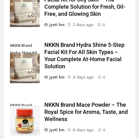
Shine Facial Kit
Complete Solution for Fresh, Oil-
For Oily Skin
Free, and Glowing Skin
jyoti km
3 days ago
0
NKKN Brand Hydra Shine 5-Step
NKKN Brand
Facial Kit For All Skin Types –
Hydra Shine Kit
Your Complete At-Home Facial
For All Skin
Solution
Types
jyoti km
4 days ago
0
NKKN Brand Mace Powder – The
NKKN Brand
Royal Spice for Aroma, Taste, and
Mace Powder
Wellness
jyoti km
6 days ago
0