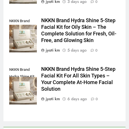
jyoti km
3 days ago
0
NKKN Brand Hydra Shine 5-Step
NKKN Brand
Facial Kit for Oily Skin – The
Shine Facial Kit
Complete Solution for Fresh, Oil-
For Oily Skin
Free, and Glowing Skin
jyoti km
5 days ago
0
NKKN Brand Hydra Shine 5-Step
NKKN Brand
Facial Kit For All Skin Types –
Hydra Shine Kit
Your Complete At-Home Facial
For All Skin
Solution
Types
jyoti km
6 days ago
0