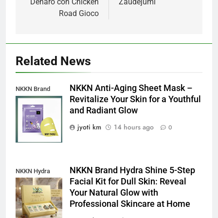
Denaro con Chicken
Zaudējumi
Road Gioco
Related News
NKKN Anti-Aging Sheet Mask –
NKKN Brand
Revitalize Your Skin for a Youthful
Anti-Aging Sheet
and Radiant Glow
Mask
jyoti km
14 hours ago
0
NKKN Brand Hydra Shine 5-Step
NKKN Hydra
Facial Kit for Dull Skin: Reveal
Shine Facial Kit
Your Natural Glow with
For Dull Skin
Professional Skincare at Home