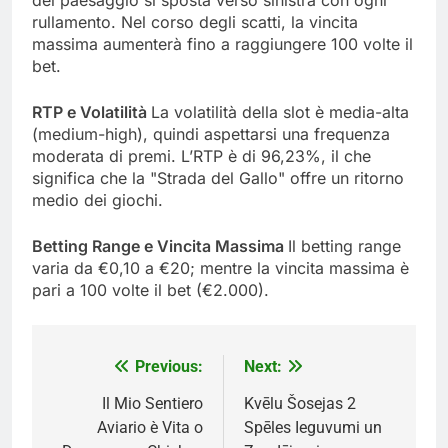
del paesaggio si sposta verso sinistra con ogni
rullamento. Nel corso degli scatti, la vincita
massima aumenterà fino a raggiungere 100 volte il
bet.
RTP e Volatilità
La volatilità della slot è media-alta
(medium-high), quindi aspettarsi una frequenza
moderata di premi. L’RTP è di 96,23%, il che
significa che la "Strada del Gallo" offre un ritorno
medio dei giochi.
Betting Range e Vincita Massima
Il betting range
varia da €0,10 a €20; mentre la vincita massima è
pari a 100 volte il bet (€2.000).
Previous:
Next:
Post
navigation
Il Mio Sentiero
Kvēlu Šosejas 2
Aviario è Vita o
Spēles Ieguvumi un