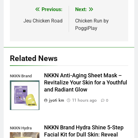
Previous:
Next:
Post
navigation
Jeu Chicken Road
Chicken Run by
PoggiPlay
Related News
NKKN Anti-Aging Sheet Mask –
NKKN Brand
Revitalize Your Skin for a Youthful
Anti-Aging Sheet
and Radiant Glow
Mask
jyoti km
11 hours ago
0
NKKN Brand Hydra Shine 5-Step
NKKN Hydra
Facial Kit for Dull Skin: Reveal
Shine Facial Kit