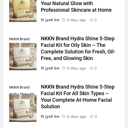
Your Natural Glow with
For Dull Skin
Professional Skincare at Home
jyoti km
3 days ago
0
NKKN Brand Hydra Shine 5-Step
NKKN Brand
Facial Kit for Oily Skin – The
Shine Facial Kit
Complete Solution for Fresh, Oil-
For Oily Skin
Free, and Glowing Skin
jyoti km
5 days ago
0
NKKN Brand Hydra Shine 5-Step
NKKN Brand
Facial Kit For All Skin Types –
Hydra Shine Kit
Your Complete At-Home Facial
For All Skin
Solution
Types
jyoti km
6 days ago
0