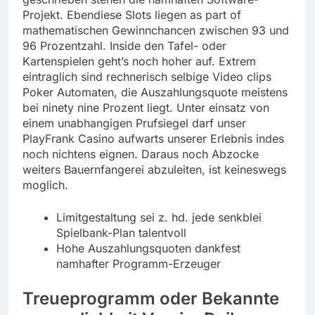
Projekt. Ebendiese Slots liegen as part of
mathematischen Gewinnchancen zwischen 93 und
96 Prozentzahl. Inside den Tafel- oder
Kartenspielen geht’s noch hoher auf. Extrem
eintraglich sind rechnerisch selbige Video clips
Poker Automaten, die Auszahlungsquote meistens
bei ninety nine Prozent liegt. Unter einsatz von
einem unabhangigen Prufsiegel darf unser
PlayFrank Casino aufwarts unserer Erlebnis indes
noch nichtens eignen. Daraus noch Abzocke
weiters Bauernfangerei abzuleiten, ist keineswegs
moglich.
Limitgestaltung sei z. hd. jede senkblei
Spielbank-Plan talentvoll
Hohe Auszahlungsquoten dankfest
namhafter Programm-Erzeuger
Treueprogramm oder Bekannte