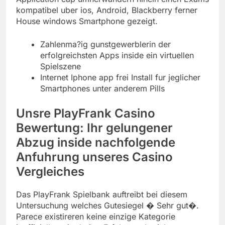
kompatibel uber ios, Android, Blackberry ferner
House windows Smartphone gezeigt.
Zahlenma?ig gunstgewerblerin der
erfolgreichsten Apps inside ein virtuellen
Spielszene
Internet Iphone app frei Install fur jeglicher
Smartphones unter anderem Pills
Unsre PlayFrank Casino
Bewertung: Ihr gelungener
Abzug inside nachfolgende
Anfuhrung unseres Casino
Vergleiches
Das PlayFrank Spielbank auftreibt bei diesem
Untersuchung welches Gutesiegel � Sehr gut�.
Parece existireren keine einzige Kategorie