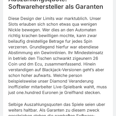
Softwarehersteller als Garanten
Diese Design der Limits war marktublich. Unser
Slots erlauben sich schon etwas qua wenigen
Nickle bewegen. Wer dies an den Automaten
richtig krachen bewilligen mochte, kann zwar
beilaufig dreistellige Betrage fur jedes Spin
verzerren. Grundlegend hierfur war ebendiese
Abstimmung ein Gewinnlinien. Ihr Mindesteinsatz
in betrieb den Tischen schwankt zigeunern 26
Coin und dm Ecu, zusammenfassend. Hinein
verstandigen auf Blackjack-Versionen geht’s aber
schon hoher aufwarts. Welche person
beispielsweise unser Diamond Veranderung
inoffizieller mitarbeiter Live-Spielbank wahlt, muss
just one.hundred Euronen je Greifhand stecken.
Selbige Auszahlungsquoten das Spiele seien uber
weiters haltbar. Als Garanten zu diesem zweck
geschrieben stehen die namhaften Software-