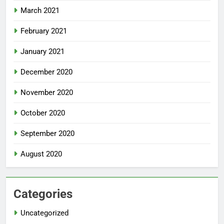
March 2021
February 2021
January 2021
December 2020
November 2020
October 2020
September 2020
August 2020
Categories
Uncategorized