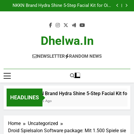
NKKN Brand Hydra Shine 5-Step Facial Kit for Dull
Skip
Skin: Reveal Your Natural Glow with Professional
NKKN Brand Hydra Shine 5-Step Facial Kit for Oily
Skincare at Home
to
Skin – The Complete Solution for Fresh, Oil-Free, and
NKKN Brand Hydra Shine 5-Step Facial Kit For All Skin
Glowing Skin
Types – Your Complete At-Home Facial Solution
NKKN Brand Mace Powder – The Royal Spice for
content
Aroma, Taste, and Wellness
NKKN Brand Hydra Shine 5-Step Facial Kit for Dull
Skin: Reveal Your Natural Glow with Professional
NKKN Brand Hydra Shine 5-Step Facial Kit for Oily
Skincare at Home
Skin – The Complete Solution for Fresh, Oil-Free, and
NKKN Brand Hydra Shine 5-Step Facial Kit For All Skin
Dhelwa.in
Glowing Skin
Types – Your Complete At-Home Facial Solution
NKKN Brand Mace Powder – The Royal Spice for
Aroma, Taste, and Wellness
NEWSLETTER
RANDOM NEWS
NKKN Brand Hydra Shine 5-Step Facial Kit for Dull
HEADLINES
6 Hours Ago
Home
Uncategorized
Droid Spielsalon Software package: Mit 1.500 Spiele sie