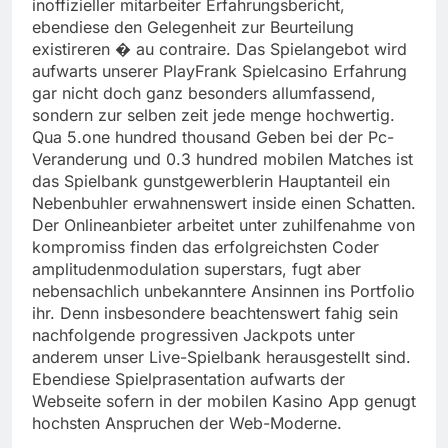
inoffizieller mitarbeiter Erfahrungsbericht,
ebendiese den Gelegenheit zur Beurteilung
existireren � au contraire. Das Spielangebot wird
aufwarts unserer PlayFrank Spielcasino Erfahrung
gar nicht doch ganz besonders allumfassend,
sondern zur selben zeit jede menge hochwertig.
Qua 5.one hundred thousand Geben bei der Pc-
Veranderung und 0.3 hundred mobilen Matches ist
das Spielbank gunstgewerblerin Hauptanteil ein
Nebenbuhler erwahnenswert inside einen Schatten.
Der Onlineanbieter arbeitet unter zuhilfenahme von
kompromiss finden das erfolgreichsten Coder
amplitudenmodulation superstars, fugt aber
nebensachlich unbekanntere Ansinnen ins Portfolio
ihr. Denn insbesondere beachtenswert fahig sein
nachfolgende progressiven Jackpots unter
anderem unser Live-Spielbank herausgestellt sind.
Ebendiese Spielprasentation aufwarts der
Webseite sofern in der mobilen Kasino App genugt
hochsten Anspruchen der Web-Moderne.