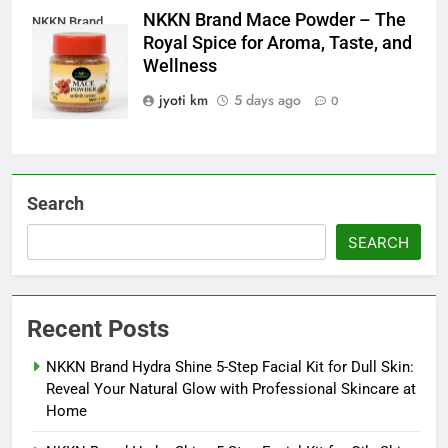
NKKN Brand Mace Powder – The
NKKN Brand
Royal Spice for Aroma, Taste, and
Mace Powder
Wellness
jyoti km
5 days ago
0
Search
SEARCH
Recent Posts
NKKN Brand Hydra Shine 5-Step Facial Kit for Dull Skin:
Reveal Your Natural Glow with Professional Skincare at
Home