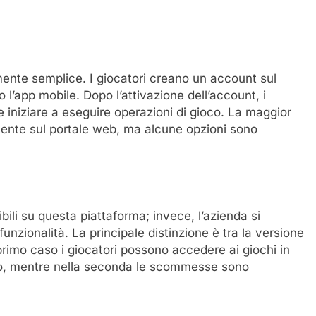
ente semplice. I giocatori creano un account sul
 l’app mobile. Dopo l’attivazione dell’account, i
 iniziare a eseguire operazioni di gioco. La maggior
amente sul portale web, ma alcune opzioni sono
bili su questa piattaforma; invece, l’azienda si
funzionalità. La principale distinzione è tra la versione
rimo caso i giocatori possono accedere ai giochi in
ro, mentre nella seconda le scommesse sono