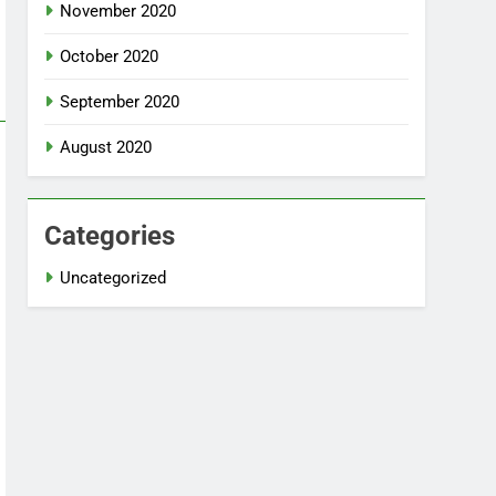
November 2020
October 2020
September 2020
August 2020
Categories
Uncategorized