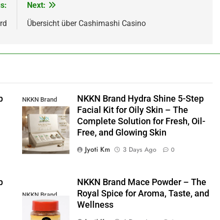
s:
Next:
rd
Übersicht über Cashimashi Casino
p
NKKN Brand Hydra Shine 5-Step
NKKN Brand
Facial Kit for Oily Skin – The
Shine Facial Kit
Complete Solution for Fresh, Oil-
For Oily Skin
Free, and Glowing Skin
Jyoti Km
3 Days Ago
0
p
NKKN Brand Mace Powder – The
Royal Spice for Aroma, Taste, and
NKKN Brand
Wellness
Mace Powder