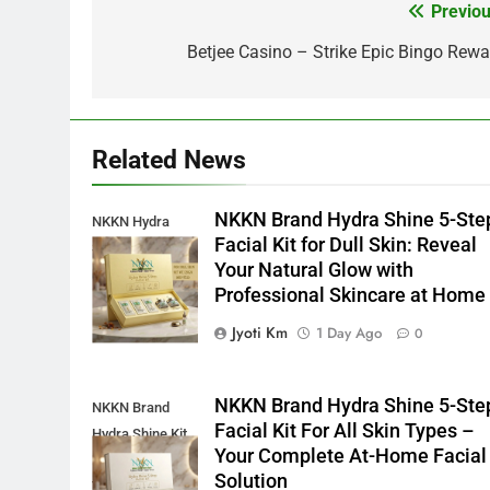
Previou
Post
navigation
Betjee Casino – Strike Epic Bingo Rewa
Related News
NKKN Brand Hydra Shine 5-Ste
NKKN Hydra
Facial Kit for Dull Skin: Reveal
Shine Facial Kit
Your Natural Glow with
For Dull Skin
Professional Skincare at Home
Jyoti Km
1 Day Ago
0
NKKN Brand Hydra Shine 5-Ste
NKKN Brand
Facial Kit For All Skin Types –
Hydra Shine Kit
Your Complete At-Home Facial
For All Skin
Solution
Types