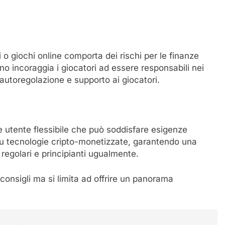
i o giochi online comporta dei rischi per le finanze
no incoraggia i giocatori ad essere responsabili nei
i autoregolazione e supporto ai giocatori.
e utente flessibile che può soddisfare esigenze
su tecnologie cripto-monetizzate, garantendo una
 regolari e principianti ugualmente.
consigli ma si limita ad offrire un panorama