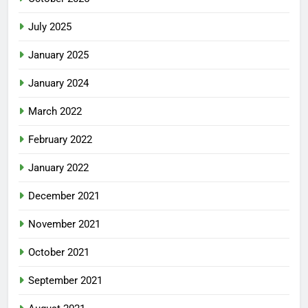
July 2025
January 2025
January 2024
March 2022
February 2022
January 2022
December 2021
November 2021
October 2021
September 2021