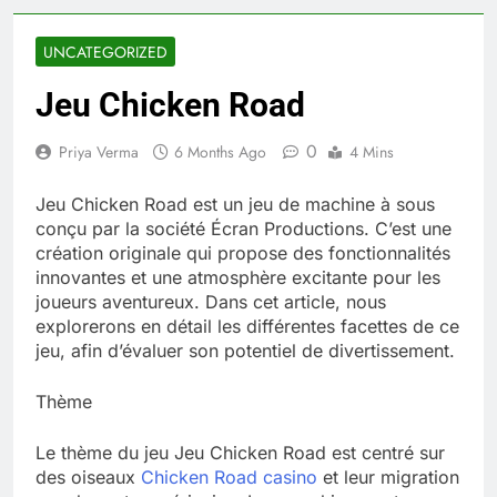
UNCATEGORIZED
Jeu Chicken Road
0
Priya Verma
6 Months Ago
4 Mins
Jeu Chicken Road est un jeu de machine à sous
conçu par la société Écran Productions. C’est une
création originale qui propose des fonctionnalités
innovantes et une atmosphère excitante pour les
joueurs aventureux. Dans cet article, nous
explorerons en détail les différentes facettes de ce
jeu, afin d’évaluer son potentiel de divertissement.
Thème
Le thème du jeu Jeu Chicken Road est centré sur
des oiseaux
Chicken Road casino
et leur migration