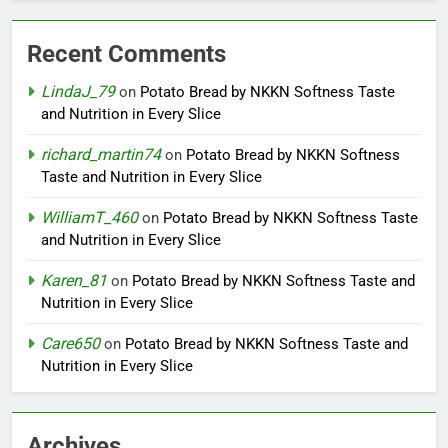
Recent Comments
LindaJ_79
on
Potato Bread by NKKN Softness Taste
and Nutrition in Every Slice
richard_martin74
on
Potato Bread by NKKN Softness
Taste and Nutrition in Every Slice
WilliamT_460
on
Potato Bread by NKKN Softness Taste
and Nutrition in Every Slice
Karen_81
on
Potato Bread by NKKN Softness Taste and
Nutrition in Every Slice
Care650
on
Potato Bread by NKKN Softness Taste and
Nutrition in Every Slice
Archives