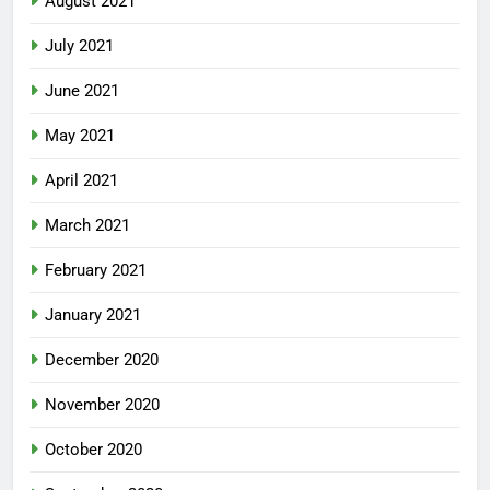
August 2021
July 2021
June 2021
May 2021
April 2021
March 2021
February 2021
January 2021
December 2020
November 2020
October 2020