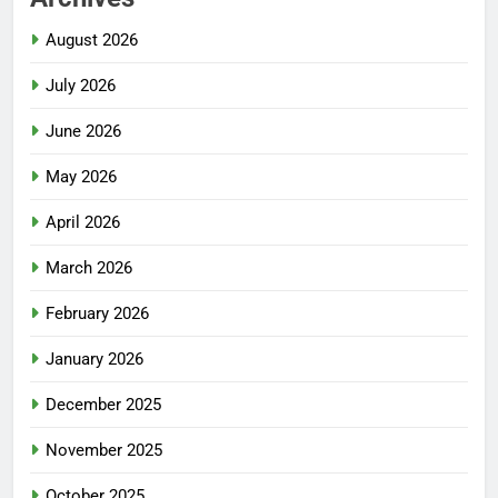
August 2026
July 2026
June 2026
May 2026
April 2026
March 2026
February 2026
January 2026
December 2025
November 2025
October 2025