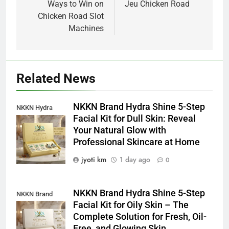
navigation
Ways to Win on
Jeu Chicken Road
Chicken Road Slot
Machines
Related News
NKKN Brand Hydra Shine 5-Step
NKKN Hydra
Facial Kit for Dull Skin: Reveal
Shine Facial Kit
Your Natural Glow with
For Dull Skin
Professional Skincare at Home
jyoti km
1 day ago
0
NKKN Brand Hydra Shine 5-Step
NKKN Brand
Facial Kit for Oily Skin – The
Shine Facial Kit
Complete Solution for Fresh, Oil-
For Oily Skin
Free, and Glowing Skin