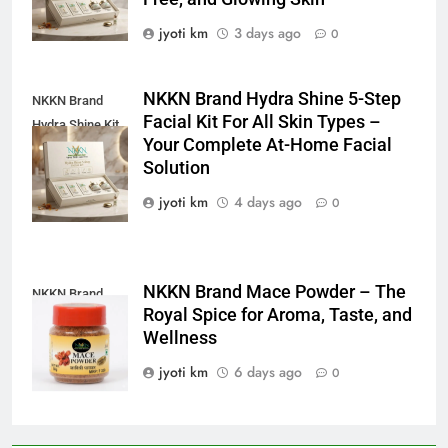
jyoti km
3 days ago
0
NKKN Brand Hydra Shine 5-Step
NKKN Brand
Facial Kit For All Skin Types –
Hydra Shine Kit
Your Complete At-Home Facial
For All Skin
Solution
Types
jyoti km
4 days ago
0
NKKN Brand Mace Powder – The
NKKN Brand
Royal Spice for Aroma, Taste, and
Mace Powder
Wellness
jyoti km
6 days ago
0