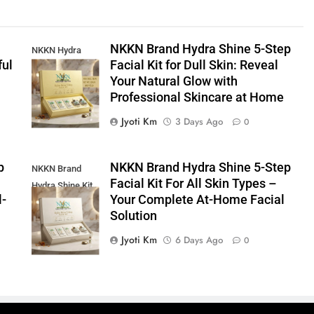
–
NKKN Brand Hydra Shine 5-Step
NKKN Hydra
ful
Facial Kit for Dull Skin: Reveal
Shine Facial Kit
Your Natural Glow with
For Dull Skin
Professional Skincare at Home
Jyoti Km
3 Days Ago
0
p
NKKN Brand Hydra Shine 5-Step
NKKN Brand
Facial Kit For All Skin Types –
Hydra Shine Kit
l-
Your Complete At-Home Facial
For All Skin
Solution
Types
Jyoti Km
6 Days Ago
0