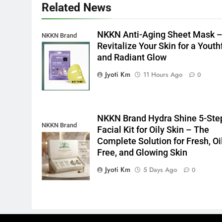
Related News
NKKN Anti-Aging Sheet Mask 
NKKN Brand
Revitalize Your Skin for a Youth
Anti-Aging Sheet
and Radiant Glow
Mask
Jyoti Km
11 Hours Ago
0
NKKN Brand Hydra Shine 5-Ste
NKKN Brand
Facial Kit for Oily Skin – The
Shine Facial Kit
Complete Solution for Fresh, Oi
For Oily Skin
Free, and Glowing Skin
Jyoti Km
5 Days Ago
0