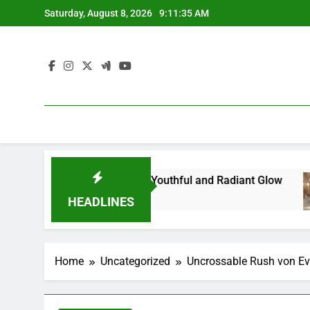
Skip
Saturday, August 8, 2026
9:11:36 AM
to
content
ize Your Skin for a Youthful and Radiant Glow
HEADLINES
Home
Uncategorized
Uncrossable Rush von E