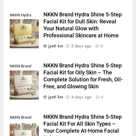
NKKN Brand Hydra Shine 5-Step
NKKN Hydra
Facial Kit for Dull Skin: Reveal
Shine Facial Kit
Your Natural Glow with
For Dull Skin
Professional Skincare at Home
jyoti km
2 days ago
0
NKKN Brand Hydra Shine 5-Step
NKKN Brand
Facial Kit for Oily Skin – The
Shine Facial Kit
Complete Solution for Fresh, Oil-
For Oily Skin
Free, and Glowing Skin
jyoti km
4 days ago
0
NKKN Brand Hydra Shine 5-Step
NKKN Brand
Facial Kit For All Skin Types –
Hydra Shine Kit
Your Complete At-Home Facial
For All Skin