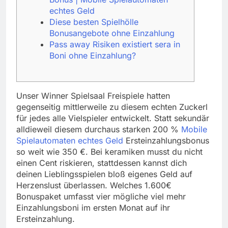
echtes Geld
Diese besten Spielhölle
Bonusangebote ohne Einzahlung
Pass away Risiken existiert sera in
Boni ohne Einzahlung?
Unser Winner Spielsaal Freispiele hatten
gegenseitig mittlerweile zu diesem echten Zuckerl
für jedes alle Vielspieler entwickelt. Statt sekundär
alldieweil diesem durchaus starken 200 %
Mobile
Spielautomaten echtes Geld
Ersteinzahlungsbonus
so weit wie 350 €. Bei keramiken musst du nicht
einen Cent riskieren, stattdessen kannst dich
deinen Lieblingsspielen bloß eigenes Geld auf
Herzenslust überlassen.
Welches 1.600€
Bonuspaket umfasst vier mögliche viel mehr
Einzahlungsboni im ersten Monat auf ihr
Ersteinzahlung.