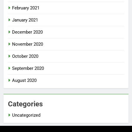
February 2021
January 2021
December 2020
November 2020
October 2020
September 2020
August 2020
Categories
Uncategorized