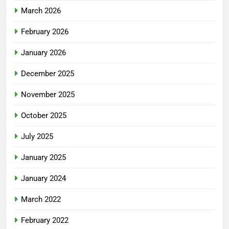
March 2026
February 2026
January 2026
December 2025
November 2025
October 2025
July 2025
January 2025
January 2024
March 2022
February 2022