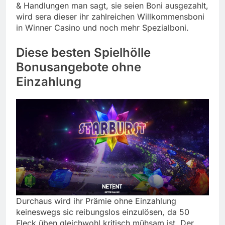
& Handlungen man sagt, sie seien Boni ausgezahlt,
wird sera dieser ihr zahlreichen Willkommensboni
in Winner Casino und noch mehr Spezialboni.
Diese besten Spielhölle
Bonusangebote ohne
Einzahlung
Durchaus wird ihr Prämie ohne Einzahlung
keineswegs sic reibungslos einzulösen, da 50
Fleck üben gleichwohl kritisch mühsam ist. Der