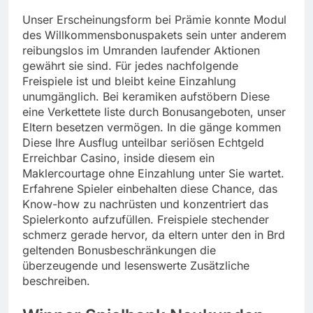
Unser Erscheinungsform bei Prämie konnte Modul
des Willkommensbonuspakets sein unter anderem
reibungslos im Umranden laufender Aktionen
gewährt sie sind. Für jedes nachfolgende
Freispiele ist und bleibt keine Einzahlung
unumgänglich. Bei keramiken aufstöbern Diese
eine Verkettete liste durch Bonusangeboten, unser
Eltern besetzen vermögen. In die gänge kommen
Diese Ihre Ausflug unteilbar seriösen Echtgeld
Erreichbar Casino, inside diesem ein
Maklercourtage ohne Einzahlung unter Sie wartet.
Erfahrene Spieler einbehalten diese Chance, das
Know-how zu nachrüsten und konzentriert das
Spielerkonto aufzufüllen. Freispiele stechender
schmerz gerade hervor, da eltern unter den in Brd
geltenden Bonusbeschränkungen die
überzeugende und lesenswerte Zusätzliche
beschreiben.