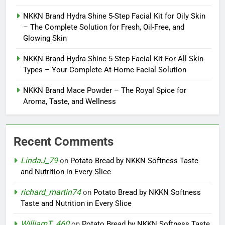
NKKN Brand Hydra Shine 5-Step Facial Kit for Oily Skin
– The Complete Solution for Fresh, Oil-Free, and
Glowing Skin
NKKN Brand Hydra Shine 5-Step Facial Kit For All Skin
Types – Your Complete At-Home Facial Solution
NKKN Brand Mace Powder – The Royal Spice for
Aroma, Taste, and Wellness
Recent Comments
LindaJ_79
on
Potato Bread by NKKN Softness Taste
and Nutrition in Every Slice
richard_martin74
on
Potato Bread by NKKN Softness
Taste and Nutrition in Every Slice
WilliamT_460
on
Potato Bread by NKKN Softness Taste