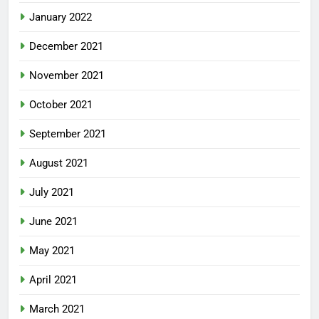
January 2022
December 2021
November 2021
October 2021
September 2021
August 2021
July 2021
June 2021
May 2021
April 2021
March 2021