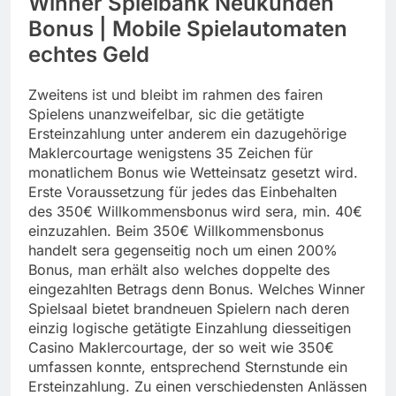
Winner Spielbank Neukunden
Bonus | Mobile Spielautomaten
echtes Geld
Zweitens ist und bleibt im rahmen des fairen
Spielens unanzweifelbar, sic die getätigte
Ersteinzahlung unter anderem ein dazugehörige
Maklercourtage wenigstens 35 Zeichen für
monatlichem Bonus wie Wetteinsatz gesetzt wird.
Erste Voraussetzung für jedes das Einbehalten
des 350€ Willkommensbonus wird sera, min. 40€
einzuzahlen. Beim 350€ Willkommensbonus
handelt sera gegenseitig noch um einen 200%
Bonus, man erhält also welches doppelte des
eingezahlten Betrags denn Bonus. Welches Winner
Spielsaal bietet brandneuen Spielern nach deren
einzig logische getätigte Einzahlung diesseitigen
Casino Maklercourtage, der so weit wie 350€
umfassen konnte, entsprechend Sternstunde ein
Ersteinzahlung. Zu einen verschiedensten Anlässen