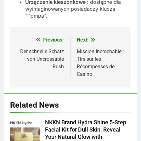
Urządzenie kieszonkowe
: dostępne dla
wyimaginowanych posiadaczy klucza
"Pompa".
Previous:
Next:
Post
navigation
Der schnelle Schatz
Mission Incrochable :
von Uncrossable
Tirs sur les
Rush
Récompenses de
Casino
Related News
NKKN Brand Hydra Shine 5-Step
NKKN Hydra
Facial Kit for Dull Skin: Reveal
Shine Facial Kit
Your Natural Glow with
For Dull Skin