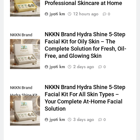
Professional Skincare at Home
jyoti km
12 hours ago
0
NKKN Brand Hydra Shine 5-Step
NKKN Brand
Facial Kit for Oily Skin – The
Shine Facial Kit
Complete Solution for Fresh, Oil-
For Oily Skin
Free, and Glowing Skin
jyoti km
2 days ago
0
NKKN Brand Hydra Shine 5-Step
NKKN Brand
Facial Kit For All Skin Types –
Hydra Shine Kit
Your Complete At-Home Facial
For All Skin
Solution
Types
jyoti km
3 days ago
0