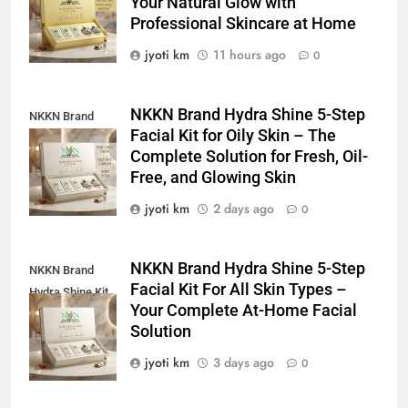
Your Natural Glow with
For Dull Skin
Professional Skincare at Home
jyoti km
11 hours ago
0
NKKN Brand Hydra Shine 5-Step
NKKN Brand
Facial Kit for Oily Skin – The
Shine Facial Kit
Complete Solution for Fresh, Oil-
For Oily Skin
Free, and Glowing Skin
jyoti km
2 days ago
0
NKKN Brand Hydra Shine 5-Step
NKKN Brand
Facial Kit For All Skin Types –
Hydra Shine Kit
Your Complete At-Home Facial
For All Skin
Solution
Types
jyoti km
3 days ago
0