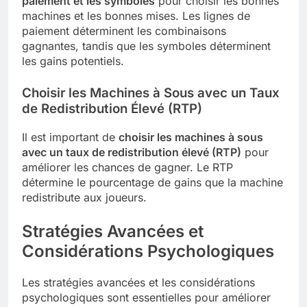
paiement et les symboles
pour choisir les bonnes
machines et les bonnes mises. Les lignes de
paiement déterminent les combinaisons
gagnantes, tandis que les symboles déterminent
les gains potentiels.
Choisir les Machines à Sous avec un Taux
de Redistribution Élevé (RTP)
Il est important de
choisir les machines à sous
avec un taux de redistribution élevé (RTP)
pour
améliorer les chances de gagner. Le RTP
détermine le pourcentage de gains que la machine
redistribute aux joueurs.
Stratégies Avancées et
Considérations Psychologiques
Les stratégies avancées et les considérations
psychologiques sont essentielles pour améliorer