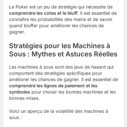
Le Poker est un jeu de stratégie qui nécessite de
comprendre les cotes et le bluff
. Il est essentiel de
connaître les probabilités des mains et de savoir
quand bluffer pour améliorer les chances de
gagner.
Stratégies pour les Machines à
Sous : Mythes et Astuces Réelles
Les machines à sous sont des jeux de hasard qui
comportent des stratégies spécifiques pour
améliorer les chances de gagner. Il est essentiel de
comprendre les lignes de paiement et les
symboles
pour choisir les bonnes machines et les
bonnes mises.
Voici un aperçu de la volatilité des machines à
sous :