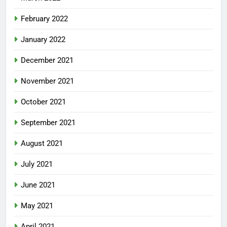
February 2022
January 2022
December 2021
November 2021
October 2021
September 2021
August 2021
July 2021
June 2021
May 2021
April 2021