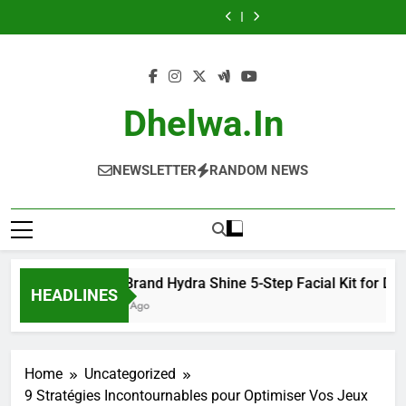
NKKN Brand
NKKN Brand
Skip
for Aroma, Taste,
Dull Skin: Reveal
Step Facial Kit for
Step Facial Kit
Mace Powder –
Hydra Shine 5-
NKKN Brand
NKKN Brand
and Wellness
Your Natural
Oily Skin – The
For All Skin Types
The Royal Spice
Step Facial Kit for
to
Hydra Shine 5-
Hydra Shine 5-
NKKN Brand
Glow with
Complete
– Your Complete
for Aroma, Taste,
Dull Skin: Reveal
Step Facial Kit for
Step Facial Kit
Mace Powder –
content
Professional
Solution for
At-Home Facial
and Wellness
Your Natural
Oily Skin – The
For All Skin Types
The Royal Spice
Skincare at Home
Fresh, Oil-Free,
Solution
Glow with
Complete
– Your Complete
for Aroma, Taste,
and Glowing Skin
Professional
Solution for
At-Home Facial
and Wellness
Skincare at Home
Fresh, Oil-Free,
Solution
Dhelwa.in
and Glowing Skin
NEWSLETTER
RANDOM NEWS
NKKN Brand Hydra Shine 5-Step Facial Kit for Dull Sk
HEADLINES
11 Hours Ago
Home
Uncategorized
9 Stratégies Incontournables pour Optimiser Vos Jeux