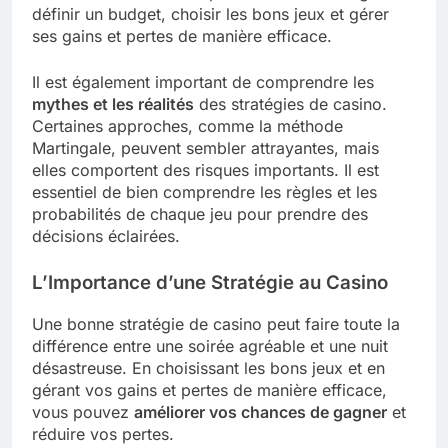
définir un budget, choisir les bons jeux et gérer
ses gains et pertes de manière efficace.
Il est également important de comprendre les
mythes et les réalités
des stratégies de casino.
Certaines approches, comme la méthode
Martingale, peuvent sembler attrayantes, mais
elles comportent des risques importants. Il est
essentiel de bien comprendre les règles et les
probabilités de chaque jeu pour prendre des
décisions éclairées.
L’Importance d’une Stratégie au Casino
Une bonne stratégie de casino peut faire toute la
différence entre une soirée agréable et une nuit
désastreuse. En choisissant les bons jeux et en
gérant vos gains et pertes de manière efficace,
vous pouvez
améliorer vos chances de gagner
et
réduire vos pertes.