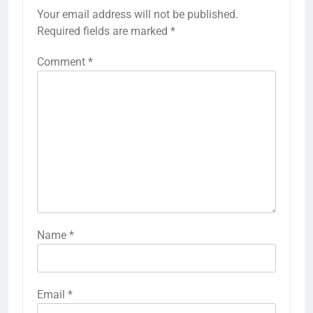
Your email address will not be published.
Required fields are marked
*
Comment
*
Name
*
Email
*