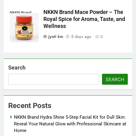
NKKN Brand Mace Powder – The
NKKN Brand
Royal Spice for Aroma, Taste, and
Mace Powder
Wellness
jyoti km
5 days ago
0
Search
SEARCH
Recent Posts
NKKN Brand Hydra Shine 5-Step Facial Kit for Dull Skin:
Reveal Your Natural Glow with Professional Skincare at
Home