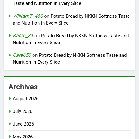
Taste and Nutrition in Every Slice
WilliamT_460
on
Potato Bread by NKKN Softness Taste
and Nutrition in Every Slice
Karen_81
on
Potato Bread by NKKN Softness Taste and
Nutrition in Every Slice
Care650
on
Potato Bread by NKKN Softness Taste and
Nutrition in Every Slice
Archives
August 2026
July 2026
June 2026
May 2026