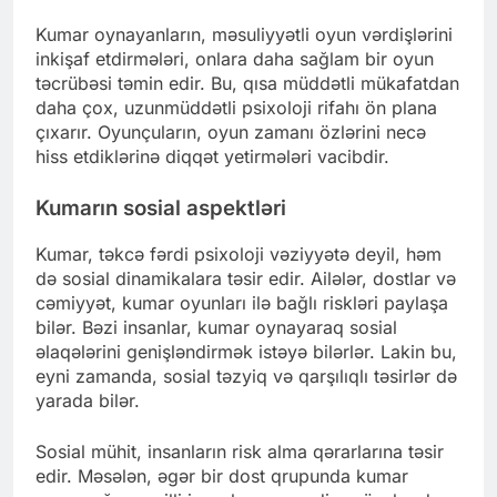
Kumar oynayanların, məsuliyyətli oyun vərdişlərini
inkişaf etdirmələri, onlara daha sağlam bir oyun
təcrübəsi təmin edir. Bu, qısa müddətli mükafatdan
daha çox, uzunmüddətli psixoloji rifahı ön plana
çıxarır. Oyunçuların, oyun zamanı özlərini necə
hiss etdiklərinə diqqət yetirmələri vacibdir.
Kumarın sosial aspektləri
Kumar, təkcə fərdi psixoloji vəziyyətə deyil, həm
də sosial dinamikalara təsir edir. Ailələr, dostlar və
cəmiyyət, kumar oyunları ilə bağlı riskləri paylaşa
bilər. Bəzi insanlar, kumar oynayaraq sosial
əlaqələrini genişləndirmək istəyə bilərlər. Lakin bu,
eyni zamanda, sosial təzyiq və qarşılıqlı təsirlər də
yarada bilər.
Sosial mühit, insanların risk alma qərarlarına təsir
edir. Məsələn, əgər bir dost qrupunda kumar