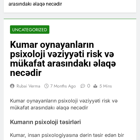
arasındakı əlaqə necədir
UNCATEGORIZED
Kumar oynayanların
psixoloji vəziyyəti risk və
mükafat arasındakı əlaqə
necədir
0
Rubai Verma
7 Months Ago
5 Mins
Kumar oynayanların psixoloji vəziyyəti risk və
mükafat arasındakı əlaqə necədir
Kumarın psixoloji təsirləri
Kumar, insan psixologiyasına dərin təsir edən bir