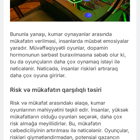
Bununla yanaşı, kumar oynayanlar arasında
mükafatın verilməsi, insanlarda müsbət emosiyalar
yaradır. Müvəffəqiyyətli oyunlar, dopamin
hormonunun sərbəst buraxılmasına səbəb olur ki,
bu da oyunçuların daha çox oynamaq istəyi ilə
nəticələnir. Nəticədə, insanlar riskləri artıraraq
daha çox oyuna girirlər.
Risk və mükafatın qarşılıqlı təsiri
Risk və mükafat arasındakı əlaqə, kumar
oyunlarının mahiyyətini təşkil edir. İnsanlar, yüksək
mükafatların olduğu oyunları seçərək, daha çox
risk almağa meyillidirlər. Bu, mükafatın
cəlbediciliyinin artırılması ilə nəticələnir. Oyunçular,
riskləri qiymətləndirmədən, potensial qazancın