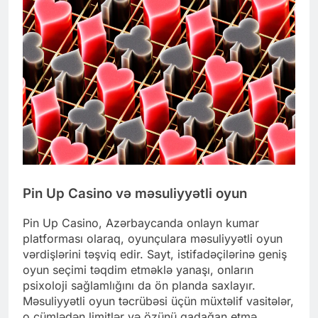
Pin Up Casino və məsuliyyətli oyun
Pin Up Casino, Azərbaycanda onlayn kumar
platforması olaraq, oyunçulara məsuliyyətli oyun
vərdişlərini təşviq edir. Sayt, istifadəçilərinə geniş
oyun seçimi təqdim etməklə yanaşı, onların
psixoloji sağlamlığını da ön planda saxlayır.
Məsuliyyətli oyun təcrübəsi üçün müxtəlif vasitələr,
o cümlədən limitlər və özünü qadağan etmə