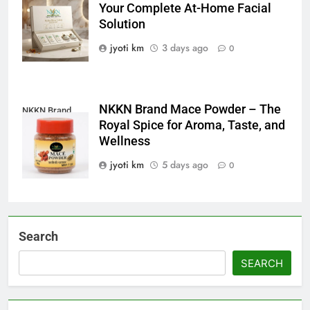
Your Complete At-Home Facial
For All Skin
Solution
Types
jyoti km
3 days ago
0
NKKN Brand Mace Powder – The
NKKN Brand
Royal Spice for Aroma, Taste, and
Mace Powder
Wellness
jyoti km
5 days ago
0
Search
SEARCH