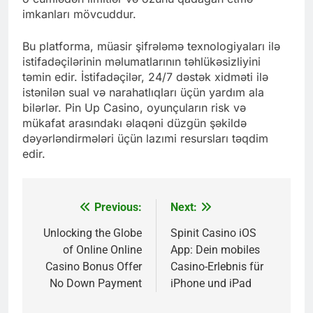
imkanları mövcuddur.
Bu platforma, müasir şifrələmə texnologiyaları ilə
istifadəçilərinin məlumatlarının təhlükəsizliyini
təmin edir. İstifadəçilər, 24/7 dəstək xidməti ilə
istənilən sual və narahatlıqları üçün yardım ala
bilərlər. Pin Up Casino, oyunçuların risk və
mükafat arasındakı əlaqəni düzgün şəkildə
dəyərləndirmələri üçün lazımi resursları təqdim
edir.
Previous:
Next:
Post
navigation
Unlocking the Globe
Spinit Casino iOS
of Online Online
App: Dein mobiles
Casino Bonus Offer
Casino-Erlebnis für
No Down Payment
iPhone und iPad