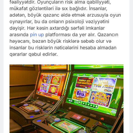
fəaliyyətdir. Oyunçuların risk alma qabiliyyəti,
mükafat gözləntiləri ilə sıx bağlıdır. İnsanlar,
adətən, böyük qazanc əldə etmək arzusuyla oyun
oynayırlar, bu da onların psixoloji vəziyyətini
dəyişir. Hər kəsin axtardığı sərfəli imkanlar
arasında
pin up
platforması da yer alır. Qazancın
həyəcanı, bəzən böyük risklərə səbəb olur və
insanlar bu risklərin nəticələrini hesaba almadan
qərarlar qəbul edirlər.