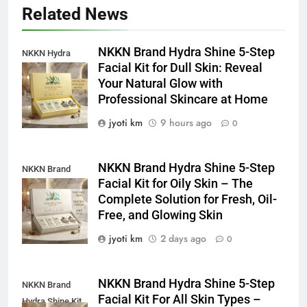
Related News
NKKN Brand Hydra Shine 5-Step
NKKN Hydra
Facial Kit for Dull Skin: Reveal
Shine Facial Kit
Your Natural Glow with
For Dull Skin
Professional Skincare at Home
jyoti km
9 hours ago
0
NKKN Brand Hydra Shine 5-Step
NKKN Brand
Facial Kit for Oily Skin – The
Shine Facial Kit
Complete Solution for Fresh, Oil-
For Oily Skin
Free, and Glowing Skin
jyoti km
2 days ago
0
NKKN Brand Hydra Shine 5-Step
NKKN Brand
Facial Kit For All Skin Types –
Hydra Shine Kit