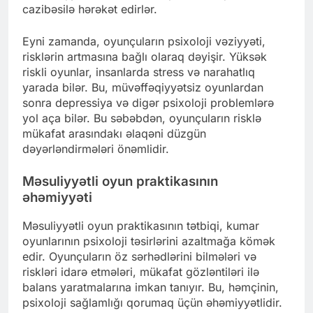
cazibəsilə hərəkət edirlər.
Eyni zamanda, oyunçuların psixoloji vəziyyəti,
risklərin artmasına bağlı olaraq dəyişir. Yüksək
riskli oyunlar, insanlarda stress və narahatlıq
yarada bilər. Bu, müvəffəqiyyətsiz oyunlardan
sonra depressiya və digər psixoloji problemlərə
yol aça bilər. Bu səbəbdən, oyunçuların risklə
mükafat arasındakı əlaqəni düzgün
dəyərləndirmələri önəmlidir.
Məsuliyyətli oyun praktikasının
əhəmiyyəti
Məsuliyyətli oyun praktikasının tətbiqi, kumar
oyunlarının psixoloji təsirlərini azaltmağa kömək
edir. Oyunçuların öz sərhədlərini bilmələri və
riskləri idarə etmələri, mükafat gözləntiləri ilə
balans yaratmalarına imkan tanıyır. Bu, həmçinin,
psixoloji sağlamlığı qorumaq üçün əhəmiyyətlidir.