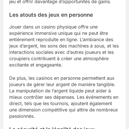
jeu et offrir davantage d’opportunités de gains.
Les atouts des jeux en personne
Jouer dans un casino physique offre une
expérience immersive unique qui ne peut être
entièrement reproduite en ligne. L’ambiance des
jeux d’argent, les sons des machines à sous, et les
interactions sociales avec d’autres joueurs et les
croupiers contribuent à créer une atmosphère
excitante et engageante.
De plus, les casinos en personne permettent aux
joueurs de gérer leur argent de manière tangible.
La manipulation de l’argent liquide peut aider à
mieux contrôler ses dépenses. Les événements en
direct, tels que les tournois, ajoutent également
une dimension compétitive qui attire de nombreux
passionnés.