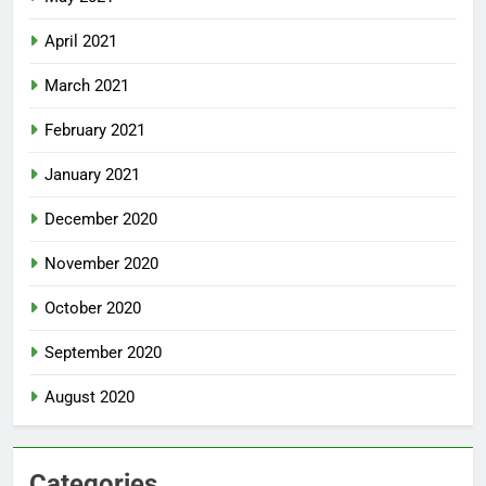
April 2021
March 2021
February 2021
January 2021
December 2020
November 2020
October 2020
September 2020
August 2020
Categories