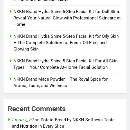
NKKN Brand Hydra Shine 5-Step Facial Kit for Dull Skin:
Reveal Your Natural Glow with Professional Skincare at
Home
NKKN Brand Hydra Shine 5-Step Facial Kit for Oily Skin
– The Complete Solution for Fresh, Oil-Free, and
Glowing Skin
NKKN Brand Hydra Shine 5-Step Facial Kit For All Skin
Types – Your Complete At-Home Facial Solution
NKKN Brand Mace Powder – The Royal Spice for
Aroma, Taste, and Wellness
Recent Comments
LindaJ_79
on
Potato Bread by NKKN Softness Taste
and Nutrition in Every Slice