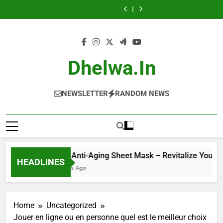
Hydra
Aging
Hydra
Hydra
Hydra
Aging
Hydra
Brand
Brand
Skip
Shine
Sheet
Shine
Shine
Shine
Sheet
Shine
Hydra
Hydra
to
5-
Mask
5-
5-
5-
Mask
5-
Shine
Shine
Step
–
Step
Step
Step
–
Step
5-
5-
content
Facial
Revitalize
Facial
Facial
Facial
Revitalize
Facial
Step
Step
Kit
Your
Kit
Kit
Kit
Your
Kit
Facial
Facial
For
Skin
for
for
For
Skin
for
Kit
Kit
All
for
Dull
Oily
All
for
Dull
for
For
Dhelwa.in
Skin
a
Skin:
Skin
Skin
a
Skin:
Oily
All
Types
Youthful
Reveal
–
Types
Youthful
Reveal
Skin
Skin
–
and
Your
The
–
and
Your
–
Types
Your
Radiant
Natural
Complete
Your
Radiant
Natural
The
–
NEWSLETTER
RANDOM NEWS
Complete
Glow
Glow
Solution
Complete
Glow
Glow
Complete
Your
At-
with
for
At-
with
Solution
Complete
Home
Professional
Fresh,
Home
Professional
for
At-
Facial
Skincare
Oil-
Facial
Skincare
Fresh,
Home
Solution
at
Free,
Solution
at
Oil-
Facial
Home
and
Home
Free,
Solution
Glowing
and
Skin
Glowing
NKKN Anti-Aging Sheet Mask – Revitalize Your Skin 
HEADLINES
Skin
10 Hours Ago
Home
Uncategorized
Jouer en ligne ou en personne quel est le meilleur choix