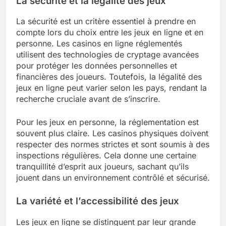
La sécurité et la légalité des jeux
La sécurité est un critère essentiel à prendre en
compte lors du choix entre les jeux en ligne et en
personne. Les casinos en ligne réglementés
utilisent des technologies de cryptage avancées
pour protéger les données personnelles et
financières des joueurs. Toutefois, la légalité des
jeux en ligne peut varier selon les pays, rendant la
recherche cruciale avant de s’inscrire.
Pour les jeux en personne, la réglementation est
souvent plus claire. Les casinos physiques doivent
respecter des normes strictes et sont soumis à des
inspections régulières. Cela donne une certaine
tranquillité d’esprit aux joueurs, sachant qu’ils
jouent dans un environnement contrôlé et sécurisé.
La variété et l’accessibilité des jeux
Les jeux en ligne se distinguent par leur grande