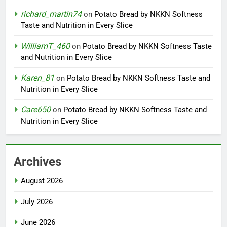
richard_martin74
on
Potato Bread by NKKN Softness
Taste and Nutrition in Every Slice
WilliamT_460
on
Potato Bread by NKKN Softness Taste
and Nutrition in Every Slice
Karen_81
on
Potato Bread by NKKN Softness Taste and
Nutrition in Every Slice
Care650
on
Potato Bread by NKKN Softness Taste and
Nutrition in Every Slice
Archives
August 2026
July 2026
June 2026