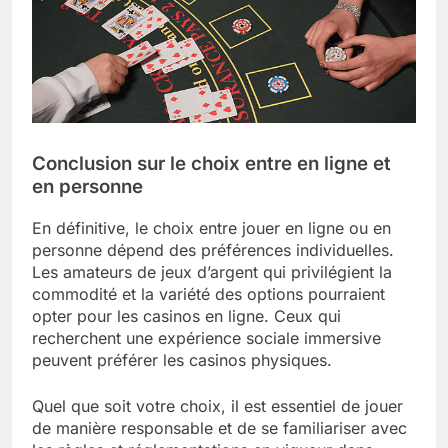
Conclusion sur le choix entre en ligne et
en personne
En définitive, le choix entre jouer en ligne ou en
personne dépend des préférences individuelles.
Les amateurs de jeux d’argent qui privilégient la
commodité et la variété des options pourraient
opter pour les casinos en ligne. Ceux qui
recherchent une expérience sociale immersive
peuvent préférer les casinos physiques.
Quel que soit votre choix, il est essentiel de jouer
de manière responsable et de se familiariser avec