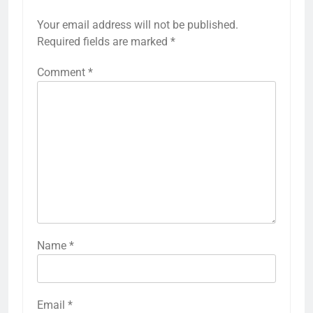
Your email address will not be published.
Required fields are marked
*
Comment
*
Name
*
Email
*