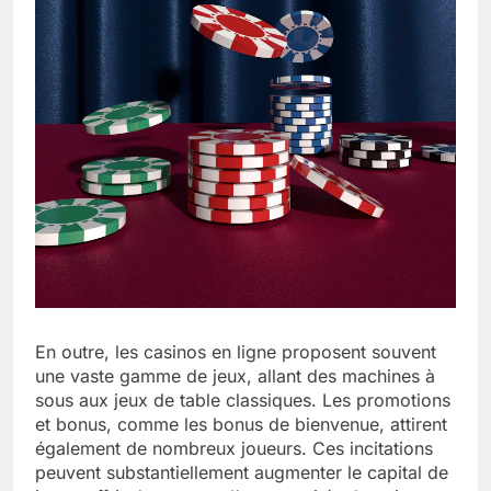
En outre, les casinos en ligne proposent souvent
une vaste gamme de jeux, allant des machines à
sous aux jeux de table classiques. Les promotions
et bonus, comme les bonus de bienvenue, attirent
également de nombreux joueurs. Ces incitations
peuvent substantiellement augmenter le capital de